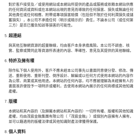
對於客戶接受及／或使用網站或本網站所提供的產品或服務或依賴本網站供應
的任何資訊或資料或在本網站出現的意見而導致的任何損害、損失或無論任何
其他責任或任何相應、附帶或專項損害賠償（包括但不限於任何利潤損失或儲
蓄損失），本公司不承擔任何（明示或暗示的）責任，不論本公司（或任何第
三方）是否已獲告知該等損害的可能性。
超連結
與其他互聯網資源的超量聯線，均由客戶本身承擔風險。本公司不調查、核
實、監察或贊同此等資源所表達的內容、準確性、意見及其提供的其他聯線。
特許及擁有權
除作私下個人使用外，客戶不應未經本公司事先以書面同意便分發、修改、傳
送、重新使用、重新刊登、倒序設計、解編或以任何方式使用本網站的內容作
為公眾、商業或其他用途。本網站的任何內容，均不應被理解為未經擁有人的
書面准許便授予一項特許或權利，去使用本網站內展示的任何商標或其他知識
產權。
版權
本網站和其內容的（及歸屬本網站和其內容的）一切所有權、版權和其他知識
產權，均由茂宸金融集團有限公司（「茂宸金融」）或個別內容擁有人擁有，
並可以藉適用的版權法律或其他知識財產法律獲得保護。
個人資料