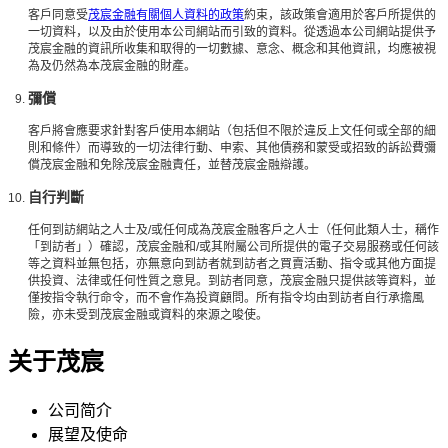
客戶同意受
茂宸金融有關個人資料的政策
約束，該政策會適用於客戶所提供的
一切資料，以及由於使用本公司網站而引致的資料。從透過本公司網站提供予
茂宸金融的資訊所收集和取得的一切數據、意念、概念和其他資訊，均應被視
為及仍然為本茂宸金融的財產。
彌償
客戶將會應要求針對客戶使用本網站（包括但不限於違反上文任何或全部的細
則和條件）而導致的一切法律行動、申索、其他債務和蒙受或招致的訴訟費彌
償茂宸金融和免除茂宸金融責任，並替茂宸金融辯護。
自行判斷
任何到訪網站之人士及/或任何成為茂宸金融客戶之人士（任何此類人士，稱作
「到訪者」）確認，茂宸金融和/或其附屬公司所提供的電子交易服務或任何該
等之資料並無包括，亦無意向到訪者就到訪者之買賣活動、指令或其他方面提
供投資、法律或任何性質之意見。到訪者同意，茂宸金融只提供該等資料，並
僅按指令執行命令，而不會作為投資顧問。所有指令均由到訪者自行承擔風
險，亦未受到茂宸金融或資料的來源之唆使。
关于茂宸
公司简介
展望及使命