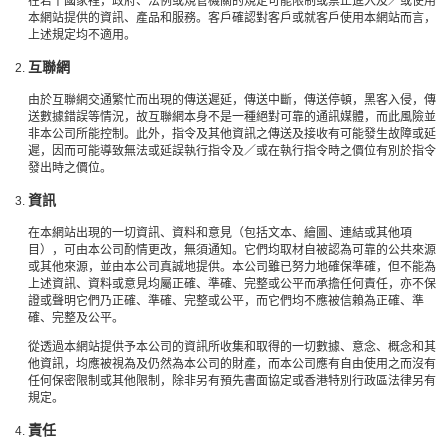
在若干國家裡，政府、法例或規管機關的規定可能限制或禁止進入及／或使用
本網站提供的資訊、產品和服務。客戶確認對客戶或就客戶使用本網站而言，
上述規定均不適用。
互聯網
由於互聯網交通繁忙而出現的傳送遲延，傳送中斷，傳送停頓，黑客入侵，傳
送數據錯誤等情況，故互聯網本身不是一種絕對可靠的通訊媒體，而此風險並
非本公司所能控制。此外，指令及其他資訊之傳送及接收有可能發生故障或延
遲，因而可能導致無法或延誤執行指令及／或在執行指令時之價位有別於指令
發出時之價位。
資訊
在本網站出現的一切資訊、資料和意見（包括文本、繪圖、連結或其他項
目），可由本公司酌情更改，無須通知。它們均取材自被認為可靠的公共來源
或其他來源，並由本公司真誠地提供。本公司雖已努力地確保準確，但不能為
上述資訊、資料或意見均屬正確、準確、完整或公平而承擔任何責任，亦不保
證或聲明它們乃正確、準確、完整或公平，而它們均不應被信賴為正確、準
確、完整及公平。
從透過本網站提供予本公司的資訊所收集和取得的一切數據、意念、概念和其
他資訊，均應被視為及仍然為本公司的財產，而本公司應有自由使用之而沒有
任何保密限制或其他限制，除非另有預先書面協定或香港特別行政區法律另有
規定。
責任