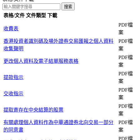
表格/文件
文件類型
下載
PDF檔
收費表
案
香港投資者識別碼及場外證券交易匯報之個人資料
PDF檔
收集聲明
案
PDF檔
更改個人資料及電子結單服務表格
案
PDF檔
提款指示
案
PDF檔
交收指示
案
PDF檔
提取寄存在中央結算的股票
案
有關處理個人資料作為中華通證券北向交易一部分
PDF檔
的同意書
案
PDF檔